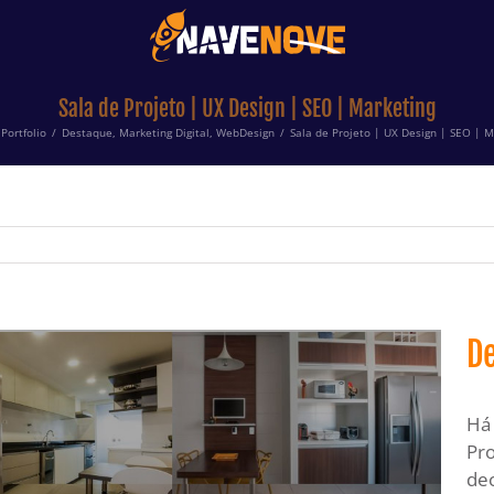
Sala de Projeto | UX Design | SEO | Marketing
Portfolio
/
Destaque
,
Marketing Digital
,
WebDesign
/
Sala de Projeto | UX Design | SEO | M
De
Há 
Pro
dec