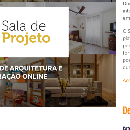
Du
int
em
O S
pla
per
for
pos
qua
Ace
De
Cat