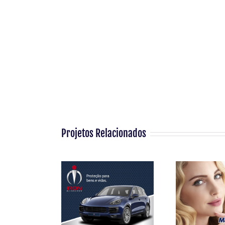
Iron Blindados
Mais Ge
| UX Design |
| Mark
Projetos Relacionados
Redes Sociais |
Digital 
SEO |
Comuni