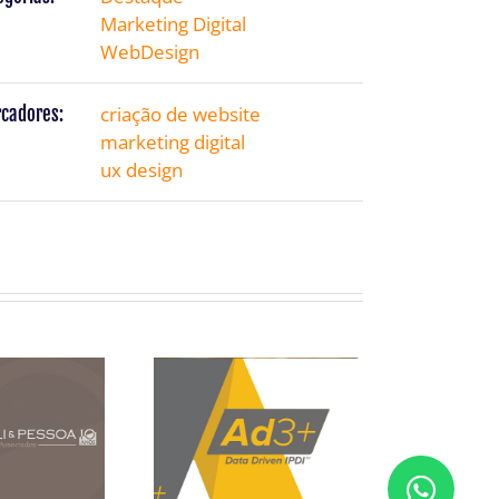
Marketing Digital
WebDesign
criação de website
cadores:
marketing digital
ux design
celli &
Ad3Plus –
ssoa
Apresentação
ados –
com
ign da
linguagem
rca
amigável