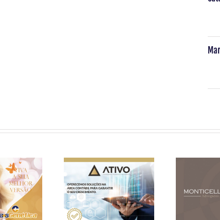
Mar
Monti
nética
Ativo
Pe
eting
Contabilidade
Advog
| SEO |
– Folder
Redes
cação
Comercial
Ma