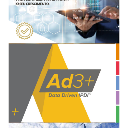
Ad3Plus – Apresentação com
linguagem amigável
Branding
Destaque
Self Storage Brás Guarda Fácil –
Comunicação Visual
Branding
Destaque